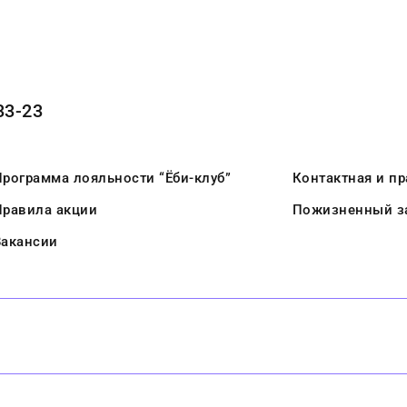
33-23
рограмма лояльности “Ёби-клуб”
Контактная и п
Правила акции
Пожизненный за
Вакансии